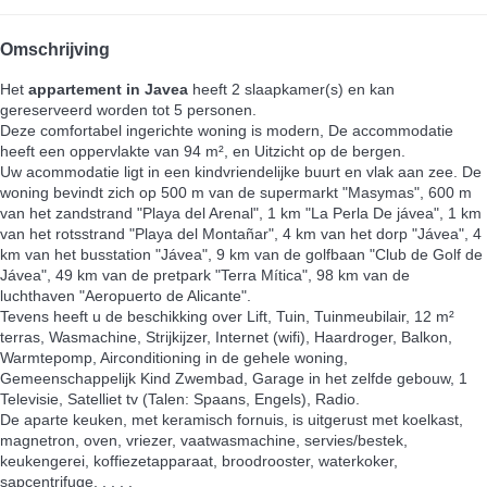
Omschrijving
Het
appartement in Javea
heeft 2 slaapkamer(s) en kan
gereserveerd worden tot 5 personen.
Deze comfortabel ingerichte woning is modern, De accommodatie
heeft een oppervlakte van 94 m², en Uitzicht op de bergen.
Uw acommodatie ligt in een kindvriendelijke buurt en vlak aan zee. De
woning bevindt zich op 500 m van de supermarkt "Masymas", 600 m
van het zandstrand "Playa del Arenal", 1 km "La Perla De jávea", 1 km
van het rotsstrand "Playa del Montañar", 4 km van het dorp "Jávea", 4
km van het busstation "Jávea", 9 km van de golfbaan "Club de Golf de
Jávea", 49 km van de pretpark "Terra Mítica", 98 km van de
luchthaven "Aeropuerto de Alicante".
Tevens heeft u de beschikking over Lift, Tuin, Tuinmeubilair, 12 m²
terras, Wasmachine, Strijkijzer, Internet (wifi), Haardroger, Balkon,
Warmtepomp, Airconditioning in de gehele woning,
Gemeenschappelijk Kind Zwembad, Garage in het zelfde gebouw, 1
Televisie, Satelliet tv (Talen: Spaans, Engels), Radio.
De aparte keuken, met keramisch fornuis, is uitgerust met koelkast,
magnetron, oven, vriezer, vaatwasmachine, servies/bestek,
keukengerei, koffiezetapparaat, broodrooster, waterkoker,
sapcentrifuge, , , , .