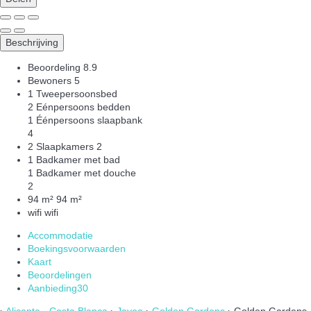
Beschrijving
Beoordeling
8.9
Bewoners
5
1 Tweepersoonsbed
2 Eénpersoons bedden
1 Éénpersoons slaapbank
4
2 Slaapkamers
2
1 Badkamer met bad
1 Badkamer met douche
2
94 m²
94 m²
wifi
wifi
Accommodatie
Boekingsvoorwaarden
Kaart
Beoordelingen
Aanbieding
30
›
Alicante - Costa Blanca
›
Javea
›
Golden Gardens
› Golden Gardens