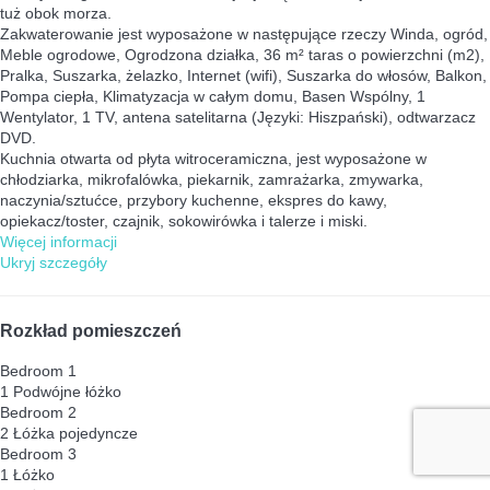
tuż obok morza.
Zakwaterowanie jest wyposażone w następujące rzeczy Winda, ogród,
Meble ogrodowe, Ogrodzona działka, 36 m² taras o powierzchni (m2),
Pralka, Suszarka, żelazko, Internet (wifi), Suszarka do włosów, Balkon,
Pompa ciepła, Klimatyzacja w całym domu, Basen Wspólny, 1
Wentylator, 1 TV, antena satelitarna (Języki: Hiszpański), odtwarzacz
DVD.
Kuchnia otwarta od płyta witroceramiczna, jest wyposażone w
chłodziarka, mikrofalówka, piekarnik, zamrażarka, zmywarka,
naczynia/sztućce, przybory kuchenne, ekspres do kawy,
opiekacz/toster, czajnik, sokowirówka i talerze i miski.
Więcej informacji
Ukryj szczegóły
Rozkład pomieszczeń
Bedroom 1
1 Podwójne łóżko
Bedroom 2
2 Łóżka pojedyncze
Bedroom 3
1 Łóżko