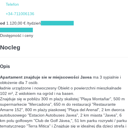
Telefon
+34-711006136
od
1.120,
00 €
/tydzień
Terminy przyjazdu
Terminy przyjazdu
Dostępność i ceny
Nocleg
Opis
Apartament znajduje sie w miejscowości Javea
ma 3 sypialnie i
obłożenie dla 7 osób.
ładnie urządzone i nowoczesny Obiekt o powierzchni mieszkalnade
102 m², Z widokiem na ogród i na basen.
Znajduje się w pobliżu 300 m plaży skalistej "Playa Montañar", 500 m
supermarkecie "Mercadona", 650 m do restauracji "Restaurante
Amarre 152", 800 m plaży piaskowej "Playa del Arenal", 2 km dworca
autobusowego "Estacion Autobuses Javea", 2 km miasta "Javea", 6
km polu golfowym "Club de Golf Jávea,", 51 km parku rozrywki / parku
tematycznego "Terra Mitica" i Znajduje się w idealnej dla dzieci strefa i