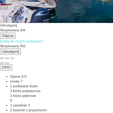
Udostępnij
Skopiowany link
Zdjęcia
Dodaj do moich ulubionych
Skopiowany link
Udostępnij
OPIS
Opinia
9.5
osoby
7
1 podwójne łóżko
3 łóżka pojedyncze
1 łóżko piętrowe
5
3 sypialnie
3
2 łazienki z prysznicem