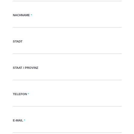
NACHNAME
*
STADT
STAAT / PROVINZ
TELEFON
*
E-MAIL
*