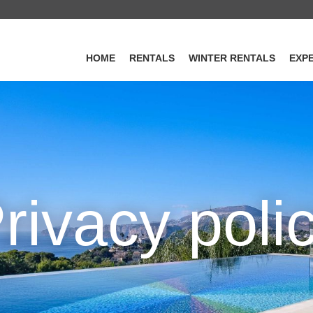
HOME
RENTALS
WINTER RENTALS
EXP
rivacy poli