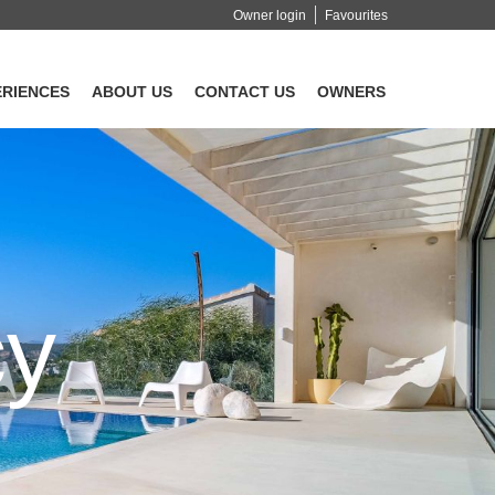
Owner login
Favourites
ERIENCES
ABOUT US
CONTACT US
OWNERS
cy