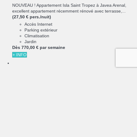
NOUVEAU ! Appartement Isla Saint Tropez à Javea Arenal,
excellent appartement récemment rénové avec terrasse,...
(27,50 € pers./nuit)
Accès Internet
Parking extérieur
Climatisation
Jardin
Dès
770,
00 €
par semaine
+ INFO
6
3
Salonica Duplex I Penthouse Javea Arenal
Javea -
Appartement