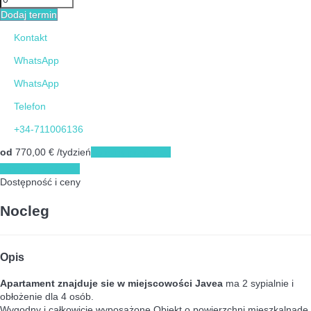
Dodaj termin
Kontakt
WhatsApp
WhatsApp
Telefon
+34-711006136
od
770,
00 €
/tydzień
Terminy przyjazdu
Terminy przyjazdu
Dostępność i ceny
Nocleg
Opis
Apartament znajduje sie w miejscowości Javea
ma 2 sypialnie i
obłożenie dla 4 osób.
Wygodny i całkowicie wyposażone Obiekt o powierzchni mieszkalnade