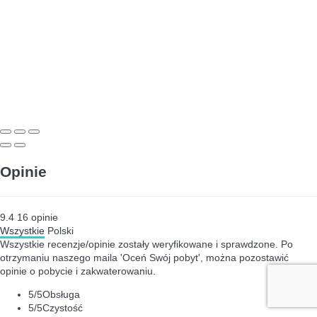
Opinie
9.4
16
opinie
Wszystkie
Polski
Wszystkie recenzje/opinie zostały weryfikowane i sprawdzone. Po
otrzymaniu naszego maila 'Oceń Swój pobyt', można pozostawić
opinie o pobycie i zakwaterowaniu.
5
/5
Obsługa
5
/5
Czystość