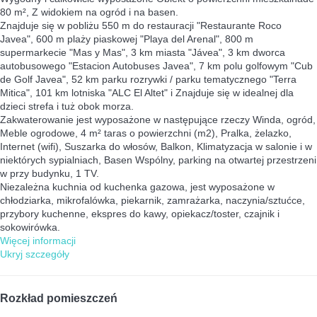
80 m², Z widokiem na ogród i na basen.
Znajduje się w pobliżu 550 m do restauracji "Restaurante Roco
Javea", 600 m plaży piaskowej "Playa del Arenal", 800 m
supermarkecie "Mas y Mas", 3 km miasta "Jávea", 3 km dworca
autobusowego "Estacion Autobuses Javea", 7 km polu golfowym "Cub
de Golf Javea", 52 km parku rozrywki / parku tematycznego "Terra
Mitica", 101 km lotniska "ALC El Altet" i Znajduje się w idealnej dla
dzieci strefa i tuż obok morza.
Zakwaterowanie jest wyposażone w następujące rzeczy Winda, ogród,
Meble ogrodowe, 4 m² taras o powierzchni (m2), Pralka, żelazko,
Internet (wifi), Suszarka do włosów, Balkon, Klimatyzacja w salonie i w
niektórych sypialniach, Basen Wspólny, parking na otwartej przestrzeni
w przy budynku, 1 TV.
Niezależna kuchnia od kuchenka gazowa, jest wyposażone w
chłodziarka, mikrofalówka, piekarnik, zamrażarka, naczynia/sztućce,
przybory kuchenne, ekspres do kawy, opiekacz/toster, czajnik i
sokowirówka.
Więcej informacji
Ukryj szczegóły
Rozkład pomieszczeń