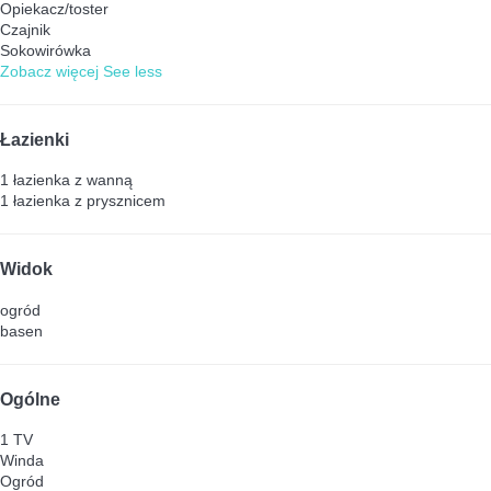
Opiekacz/toster
Czajnik
Sokowirówka
Zobacz więcej
See less
Łazienki
1 łazienka z wanną
1 łazienka z prysznicem
Widok
ogród
basen
Ogólne
1 TV
Winda
Ogród