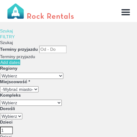
Menu
Szukaj
FILTRY
Szukaj
Terminy przyjazdu
Terminy przyjazdu
Add dates
Regiony
Miejscowość *
Kompleks
Dorośli
Dzieci