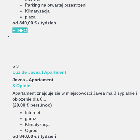
Parking na otwartej przestrzeni
Klimatyzacja
plaża
od
840,
00 €
/ tydzień
+ INFO
6
3
Luz de Javea I Apartment
Javea -
Apartament
8 Opinie
Apartament znajduje sie w miejscowości Javea ma 3 sypialnie i
obłożenie dla 6...
(20,00 € pers./noc)
Internet
garaż
Klimatyzacja
Ogród
od
840,
00 €
/ tydzień