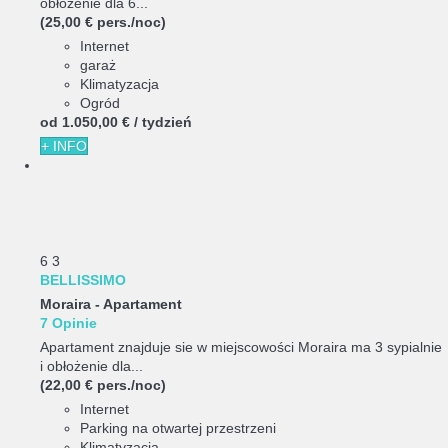
obłożenie dla 6...
(25,00 € pers./noc)
Internet
garaż
Klimatyzacja
Ogród
od
1.050,
00 €
/ tydzień
+ INFO
6
3
BELLISSIMO
Moraira -
Apartament
7 Opinie
Apartament znajduje sie w miejscowości Moraira ma 3 sypialnie
i obłożenie dla...
(22,00 € pers./noc)
Internet
Parking na otwartej przestrzeni
Klimatyzacja