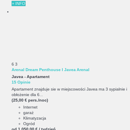
+ INFO
6
3
Arenal Dream Penthouse I Javea Arenal
Javea -
Apartament
15 Opinie
Apartament znajduje sie w miejscowości Javea ma 3 sypialnie i
obłożenie dla 6...
(25,00 € pers./noc)
Internet
garaż
Klimatyzacja
Ogród
od
1.050,
00 €
/ tydzień