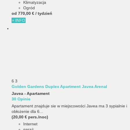
Klimatyzacja
Ogród
od
770,
00 €
/ tydzień
+ INFO
6
3
Golden Gardens Duplex Apartment Javea Arenal
Javea -
Apartament
30 Opinie
Apartament znajduje sie w miejscowości Javea ma 3 sypialnie i
obłożenie dla 6...
(20,00 € pers./noc)
Internet
garaż