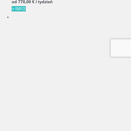
od
770,
00 €
/ tydzień
+ INFO
6
3
Salonica Duplex I Penthouse Javea Arenal
Javea -
Apartament
15 Opinie
Apartament znajduje sie w miejscowości Javea ma 3 sypialnie i
obłożenie dla 6...
(20,00 € pers./noc)
Internet
garaż
Klimatyzacja
Basen komunalny