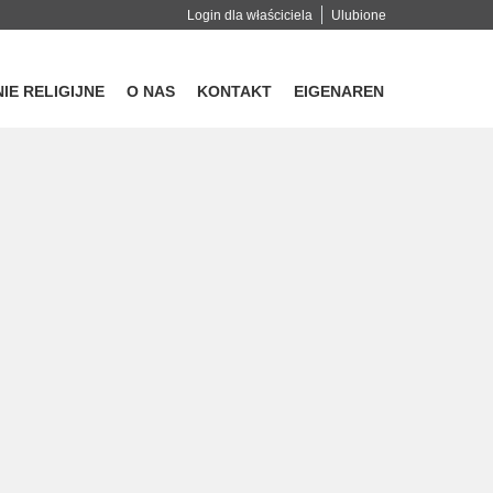
Login dla właściciela
Ulubione
IE RELIGIJNE
O NAS
KONTAKT
EIGENAREN