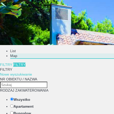
List
Map
FILTRY
FILTRY
FILTRY
Nowe wyszukiwanie
NR OBIEKTU / NAZWA
RODZAJ ZAKWATEROWANIA
Wszystko
Apartament
Bungalow